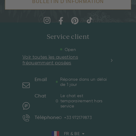
BULLETIN D'INFORMATION
Service client
Open
Voir toutes les questions
fréquemment posées
Email
Réponse dans un délai
de 1 jour
Chat
Le chat est
temporairement hors
service
Téléphone
+33 972179873
FR & BE