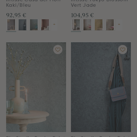
Intissé Casa dei Fiori
Intissé Tokyo Blossom
Kaki/Bleu
Vert Jade
92,95 €
104,95 €
+
+