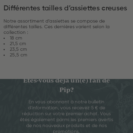
Différentes tailles d’assiettes creuses
Notre assortiment d’assiettes se compose de
différentes tailles. Ces dernières varient selon la
collection :
18 cm
21,5 cm
23,5 cm
25,5 cm
Êtes-vous déjà un(e) fan de
Pip?
En vous abonnant à notre bulletin
d'information, vous recevez 5 € de
réduction sur votre premier achat. Vous
êtes également parmi les premiers avertis
de nos nouveaux produits et de nos
promotions.